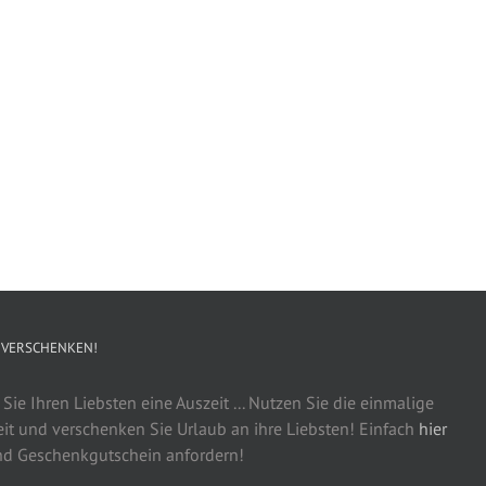
 VERSCHENKEN!
ie Ihren Liebsten eine Auszeit ... Nutzen Sie die einmalige
it und verschenken Sie Urlaub an ihre Liebsten! Einfach
hier
d Geschenkgutschein anfordern!