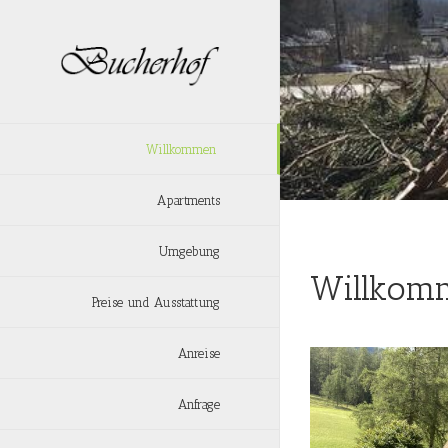
Zum
Inhalt
springen
Willkommen
Apartments
Umgebung
Willkom
Preise und Ausstattung
Anreise
Anfrage