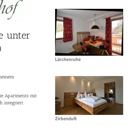
e unter
0
Lärchenruhe
 meinem
te Apartments mit
h integriert.
Zirbenduft