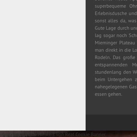
superbequeme Ohre
Erlebnisdusche und
sonst alles da, wa
Gute Lage durch unm
lag sogar noch Sch
Mieminger Plateau
man direkt in die 
Rodeln. Das große 
entspannenden M
stundenlang den W
beim Untergehen z
nahegelegenen Gast
essen gehen.
WordPress Cookie Hinweis von Real Cookie Banner