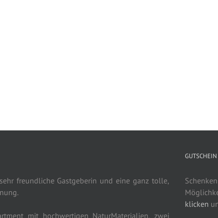
GUTSCHEIN
 sehr freundliche Gastgeberin und eine ganz tolle,
Schenken S
nung.
Möglichke
klicken
un
rtment mit hochwertigen NaturMaterialien, zwei