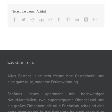
Teilen Sie diesen Artikel!
Facebook
Twitter
Reddit
LinkedIn
WhatsApp
Tumblr
Pinterest
Vk
Xing
E-
Mail
WAS GÄSTE SAGEN …
Alles Bestens, eine sehr freundliche Gastgeberin und
eine ganz tolle, moderne Ferienwohnung.
Schönes neues Apartment mit hochwertigen
NaturMaterialien, zwei superbequeme Ohrensessel und
ein großes Zirbenbett, die tolle Erlebnisdusche und eine
nette Vermieterin! In der Wohnung ist auch sonst alles